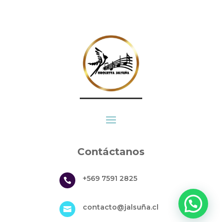
Contáctanos
+569 7591 2825

contacto@jalsuña.cl
